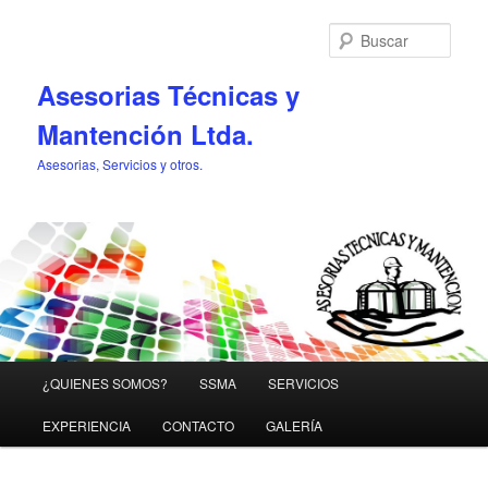
Busc
Asesorias Técnicas y
Mantención Ltda.
Asesorias, Servicios y otros.
Menú
¿QUIENES SOMOS?
SSMA
SERVICIOS
Ir
Ir
principal
EXPERIENCIA
CONTACTO
GALERÍA
al
al
contenido
contenido